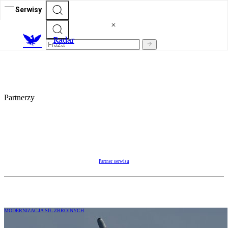
Serwisy
R
adar
Partnerzy
Partner serwisu
MODERNIZACJA SIŁ ZBROJNYCH