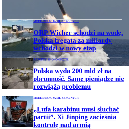
Okręty podwodne USA tracą 616
Tomahawków. Odrobią to za ponad 12 lat
MODERNIZACJA SIŁ ZBROJNYCH
ORP Wicher schodzi na wodę.
Polska fregata za miliardy
wchodzi w nowy etap
RAPORTY EKONOMICZNE
Polska wyda 200 mld zł na
obronność. Same pieniądze nie
rozwiążą problemu
MODERNIZACJA SIŁ ZBROJNYCH
„Lufa karabinu musi słuchać
partii”. Xi Jinping zacieśnia
kontrolę nad armią