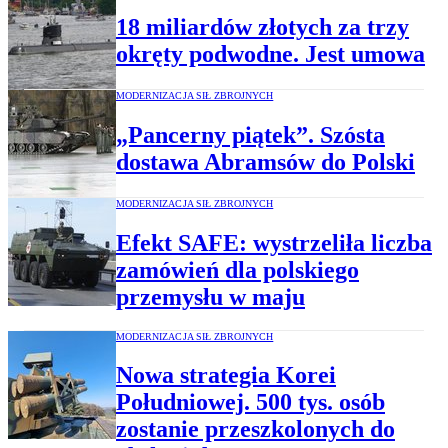
18 miliardów złotych za trzy
okręty podwodne. Jest umowa
MODERNIZACJA SIŁ ZBROJNYCH
„Pancerny piątek”. Szósta
dostawa Abramsów do Polski
MODERNIZACJA SIŁ ZBROJNYCH
Efekt SAFE: wystrzeliła liczba
zamówień dla polskiego
przemysłu w maju
MODERNIZACJA SIŁ ZBROJNYCH
Nowa strategia Korei
Południowej. 500 tys. osób
zostanie przeszkolonych do