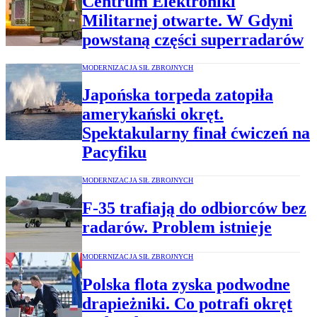
Centrum Elektroniki
Militarnej otwarte. W Gdyni
powstaną części superradarów
MODERNIZACJA SIŁ ZBROJNYCH
Japońska torpeda zatopiła
amerykański okręt.
Spektakularny finał ćwiczeń na
Pacyfiku
MODERNIZACJA SIŁ ZBROJNYCH
F-35 trafiają do odbiorców bez
radarów. Problem istnieje
MODERNIZACJA SIŁ ZBROJNYCH
Polska flota zyska podwodne
drapieżniki. Co potrafi okręt