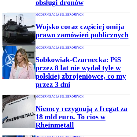
obsługi dronów
MODERNIZACJA SIŁ ZBROJNYCH
Wojsko coraz częściej omija
prawo zamówień publicznych
MODERNIZACJA SIŁ ZBROJNYCH
Sobkowiak-Czarnecka: PiS
przez 8 lat nie wydał tyle w
polskiej zbrojeniówce, co my
przez 3 dni
MODERNIZACJA SIŁ ZBROJNYCH
Niemcy rezygnują z fregat za
18 mld euro. To cios w
Rheinmetall