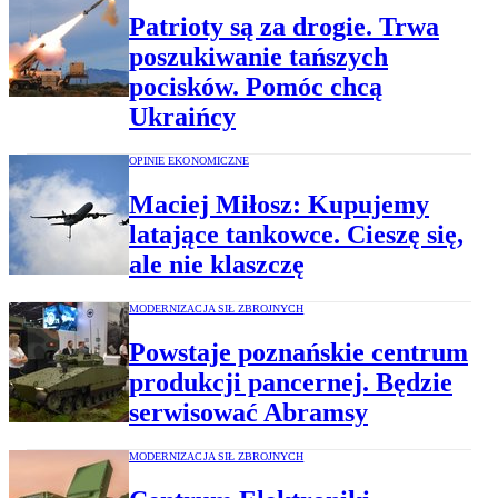
Patrioty są za drogie. Trwa
poszukiwanie tańszych
pocisków. Pomóc chcą
Ukraińcy
OPINIE EKONOMICZNE
Maciej Miłosz: Kupujemy
latające tankowce. Cieszę się,
ale nie klaszczę
MODERNIZACJA SIŁ ZBROJNYCH
Powstaje poznańskie centrum
produkcji pancernej. Będzie
serwisować Abramsy
MODERNIZACJA SIŁ ZBROJNYCH