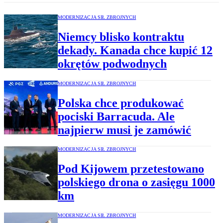
MODERNIZACJA SIŁ ZBROJNYCH
Niemcy blisko kontraktu
dekady. Kanada chce kupić 12
okrętów podwodnych
MODERNIZACJA SIŁ ZBROJNYCH
Polska chce produkować
pociski Barracuda. Ale
najpierw musi je zamówić
MODERNIZACJA SIŁ ZBROJNYCH
Pod Kijowem przetestowano
polskiego drona o zasięgu 1000
km
MODERNIZACJA SIŁ ZBROJNYCH