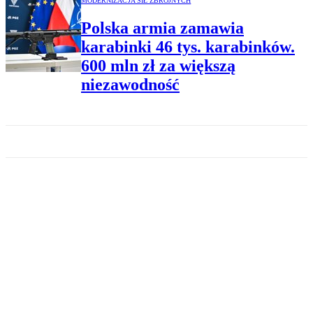
MODERNIZACJA SIŁ ZBROJNYCH
Polska armia zamawia
karabinki 46 tys. karabinków.
600 mln zł za większą
niezawodność
MODERNIZACJA SIŁ ZBROJNYCH
Gigantyczna wpadka
niemieckiej marynarki. Berlin
może porzucić program za
miliardy
MODERNIZACJA SIŁ ZBROJNYCH