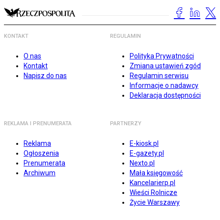
KONTAKT
REGULAMIN
O nas
Polityka Prywatności
Kontakt
Zmiana ustawień zgód
Napisz do nas
Regulamin serwisu
Informacje o nadawcy
Deklaracja dostępności
REKLAMA I PRENUMERATA
PARTNERZY
Reklama
E-kiosk.pl
Ogłoszenia
E-gazety.pl
Prenumerata
Nexto.pl
Archiwum
Mała księgowość
Kancelarierp.pl
Wieści Rolnicze
Życie Warszawy