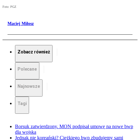
Foto: PGZ
Maciej Miłosz
Zobacz również
Polecane
Najnowsze
Tagi
Borsuk zatwierdzony. MON podpisał umowę na nowe bwp
dla wojska
Jednak nie koreański? Ciężkiego bwp zbudujemy sami