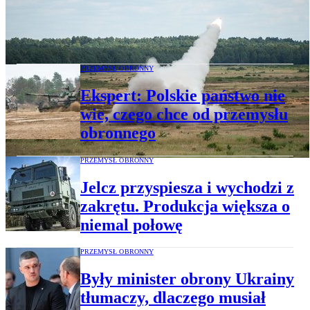
Marek Kutarba: USA brakuje
zaawansowanej amunicji. Ale problem
ma m.in. Polska
PRZEMYSŁ OBRONNY
Ekspert: Polskie państwo nie
wie, czego chce od przemysłu
obronnego
PRZEMYSŁ OBRONNY
Jelcz przyspiesza i wychodzi z
zakrętu. Produkcja większa o
niemal połowę
PRZEMYSŁ OBRONNY
Były minister obrony Ukrainy
tłumaczy, dlaczego musiał