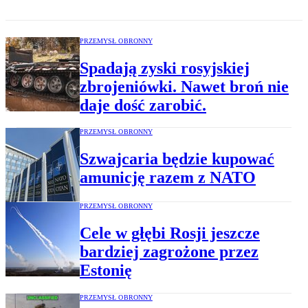
PRZEMYSŁ OBRONNY
Spadają zyski rosyjskiej
zbrojeniówki. Nawet broń nie
daje dość zarobić.
PRZEMYSŁ OBRONNY
Szwajcaria będzie kupować
amunicję razem z NATO
PRZEMYSŁ OBRONNY
Cele w głębi Rosji jeszcze
bardziej zagrożone przez
Estonię
PRZEMYSŁ OBRONNY