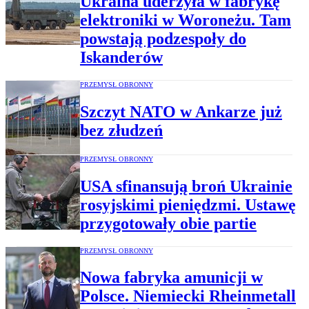
Ukraina uderzyła w fabrykę
elektroniki w Woroneżu. Tam
powstają podzespoły do
Iskanderów
PRZEMYSŁ OBRONNY
Szczyt NATO w Ankarze już
bez złudzeń
PRZEMYSŁ OBRONNY
USA sfinansują broń Ukrainie
rosyjskimi pieniędzmi. Ustawę
przygotowały obie partie
PRZEMYSŁ OBRONNY
Nowa fabryka amunicji w
Polsce. Niemiecki Rheinmetall