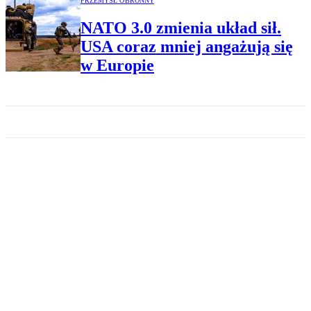
PRZEMYSŁ OBRONNY
NATO 3.0 zmienia układ sił.
USA coraz mniej angażują się
w Europie
PRZEMYSŁ OBRONNY
SAFE też dla policji i Straży
Granicznej. Rząd znalazł
sposób na obejście weta
PRZEMYSŁ OBRONNY
To będzie niespodzianka dla
Rosjan. Niemcy i Ukraina