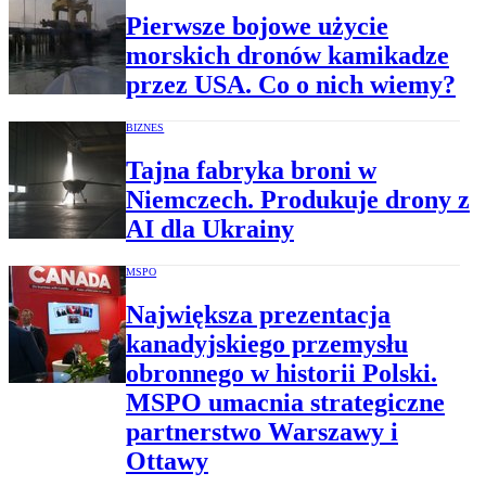
Pierwsze bojowe użycie
morskich dronów kamikadze
przez USA. Co o nich wiemy?
BIZNES
Tajna fabryka broni w
Niemczech. Produkuje drony z
AI dla Ukrainy
MSPO
Największa prezentacja
kanadyjskiego przemysłu
obronnego w historii Polski.
MSPO umacnia strategiczne
partnerstwo Warszawy i
Ottawy