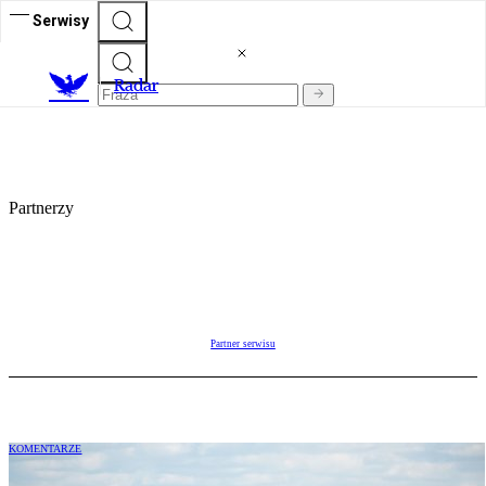
Serwisy
R
adar
Partnerzy
Partner serwisu
KOMENTARZE