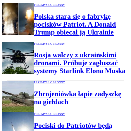
PRZEMYSŁ OBRONNY
Polska stara się o fabrykę
pocisków Patriot. A Donald
Trump obiecał ją Ukrainie
PRZEMYSŁ OBRONNY
Rosja walczy z ukraińskimi
dronami. Próbuje zagłuszać
systemy Starlink Elona Muska
PRZEMYSŁ OBRONNY
Zbrojeniówka łapie zadyszkę
na giełdach
PRZEMYSŁ OBRONNY
Pociski do Patriotów będą