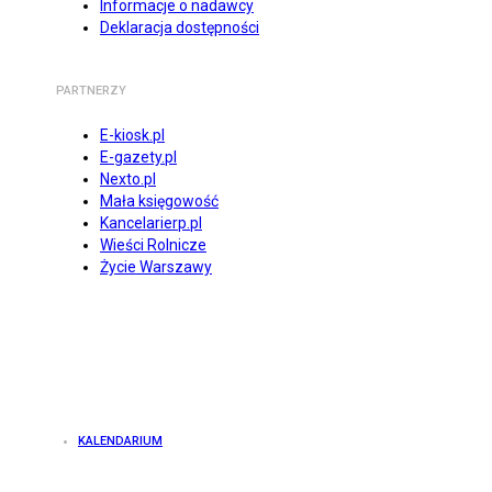
Informacje o nadawcy
Deklaracja dostępności
PARTNERZY
E-kiosk.pl
E-gazety.pl
Nexto.pl
Mała księgowość
Kancelarierp.pl
Wieści Rolnicze
Życie Warszawy
KALENDARIUM