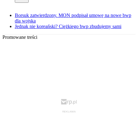
Borsuk zatwierdzony. MON podpisał umowę na nowe bwp
dla wojska
Jednak nie koreański? Ciężkiego bwp zbudujemy sami
Promowane treści