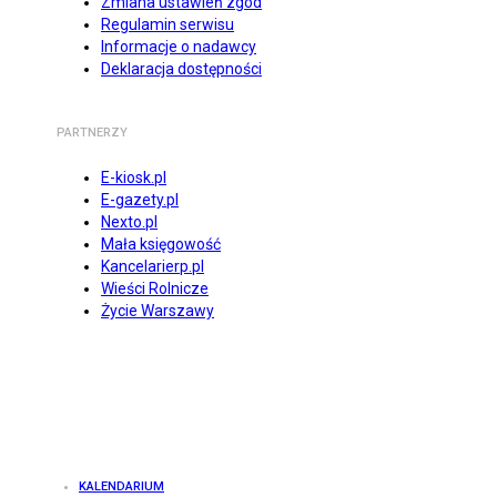
Zmiana ustawień zgód
Regulamin serwisu
Informacje o nadawcy
Deklaracja dostępności
PARTNERZY
E-kiosk.pl
E-gazety.pl
Nexto.pl
Mała księgowość
Kancelarierp.pl
Wieści Rolnicze
Życie Warszawy
KALENDARIUM