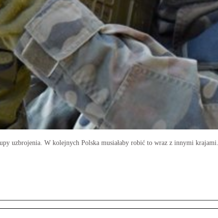
y uzbrojenia. W kolejnych Polska musiałaby robić to wraz z innymi krajami