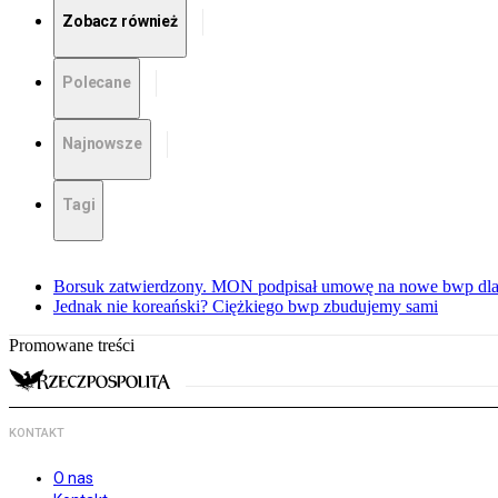
Zobacz również
Polecane
Najnowsze
Tagi
Borsuk zatwierdzony. MON podpisał umowę na nowe bwp dla
Jednak nie koreański? Ciężkiego bwp zbudujemy sami
Promowane treści
KONTAKT
O nas