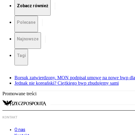
Zobacz również
Polecane
Najnowsze
Tagi
Borsuk zatwierdzony. MON podpisał umowę na nowe bwp dla
Jednak nie koreański? Ciężkiego bwp zbudujemy sami
Promowane treści
KONTAKT
O nas