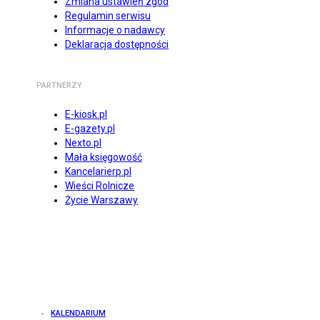
Zmiana ustawień zgód
Regulamin serwisu
Informacje o nadawcy
Deklaracja dostępności
PARTNERZY
E-kiosk.pl
E-gazety.pl
Nexto.pl
Mała księgowość
Kancelarierp.pl
Wieści Rolnicze
Życie Warszawy
KALENDARIUM