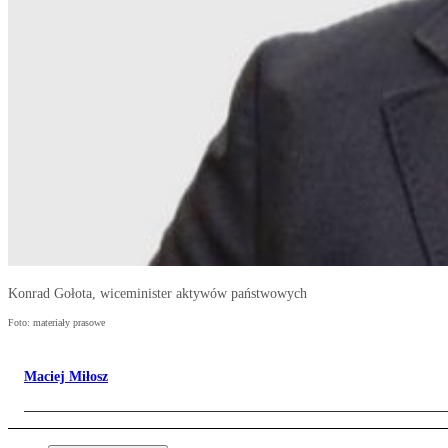
Konrad Gołota, wiceminister aktywów państwowych
Foto: materiały prasowe
Maciej Miłosz