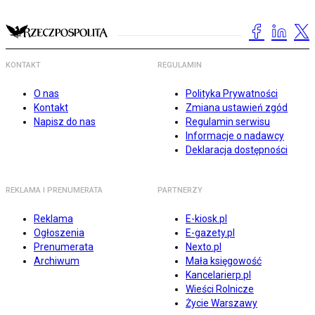
KONTAKT
REGULAMIN
O nas
Polityka Prywatności
Kontakt
Zmiana ustawień zgód
Napisz do nas
Regulamin serwisu
Informacje o nadawcy
Deklaracja dostępności
REKLAMA I PRENUMERATA
PARTNERZY
Reklama
E-kiosk.pl
Ogłoszenia
E-gazety.pl
Prenumerata
Nexto.pl
Archiwum
Mała księgowość
Kancelarierp.pl
Wieści Rolnicze
Życie Warszawy