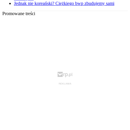
Jednak nie koreański? Ciężkiego bwp zbudujemy sami
Promowane treści