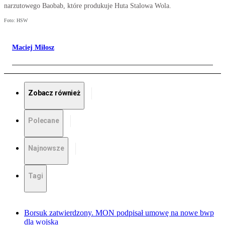
narzutowego Baobab, które produkuje Huta Stalowa Wola.
Foto: HSW
Maciej Miłosz
Zobacz również
Polecane
Najnowsze
Tagi
Borsuk zatwierdzony. MON podpisał umowę na nowe bwp
dla wojska