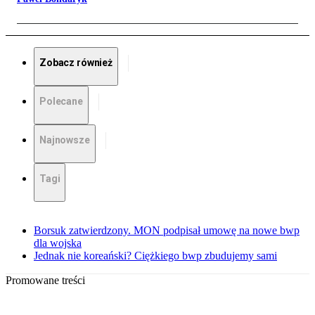
Zobacz również
Polecane
Najnowsze
Tagi
Borsuk zatwierdzony. MON podpisał umowę na nowe bwp
dla wojska
Jednak nie koreański? Ciężkiego bwp zbudujemy sami
Promowane treści