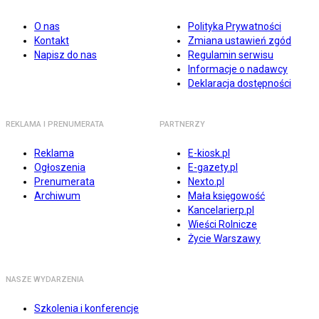
O nas
Polityka Prywatności
Kontakt
Zmiana ustawień zgód
Napisz do nas
Regulamin serwisu
Informacje o nadawcy
Deklaracja dostępności
REKLAMA I PRENUMERATA
PARTNERZY
Reklama
E-kiosk.pl
Ogłoszenia
E-gazety.pl
Prenumerata
Nexto.pl
Archiwum
Mała księgowość
Kancelarierp.pl
Wieści Rolnicze
Życie Warszawy
NASZE WYDARZENIA
Szkolenia i konferencje