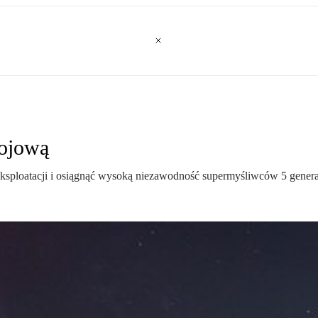
bojową
eksploatacji i osiągnąć wysoką niezawodność supermyśliwców 5 genera