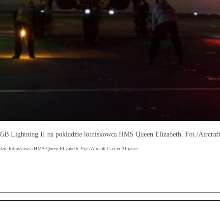
B Lightning II na pokładzie lotniskowca HMS Queen Elizabeth. Fot./Aircraft 
ie lotniskowca HMS Queen Elizabeth. Fot./Aircraft Carrier Alliance.