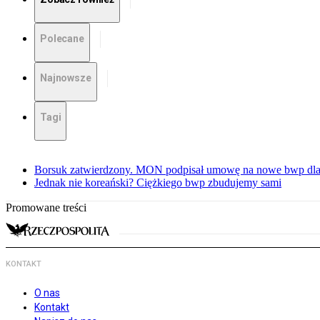
Polecane
Najnowsze
Tagi
Borsuk zatwierdzony. MON podpisał umowę na nowe bwp dla
Jednak nie koreański? Ciężkiego bwp zbudujemy sami
Promowane treści
KONTAKT
O nas
Kontakt