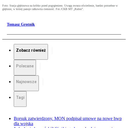
Foto: Stacja głębinowa na krótko przed pogrążeniem. Uwagę zwraca oświetlenie, bardzo potrzebne w
głębinie, w której panuje całkowita ciemność. Fot./CKB MT „Rubin”.
Tomasz Grotnik
Zobacz również
Polecane
Najnowsze
Tagi
Borsuk zatwierdzony. MON podpisał umowę na nowe bwp
dla wojska