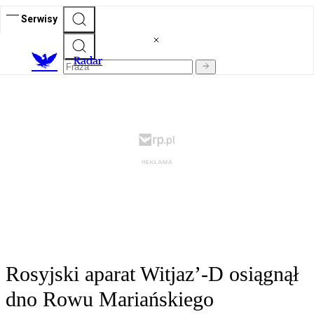
Serwisy
R
adar
Rosyjski aparat Witjaz’-D osiągnął
dno Rowu Mariańskiego