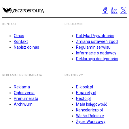
KONTAKT
REGULAMIN
O nas
Polityka Prywatności
Kontakt
Zmiana ustawień zgód
Napisz do nas
Regulamin serwisu
Informacje o nadawcy
Deklaracja dostępności
REKLAMA I PRENUMERATA
PARTNERZY
Reklama
E-kiosk.pl
Ogłoszenia
E-gazety.pl
Prenumerata
Nexto.pl
Archiwum
Mała księgowość
Kancelarierp.pl
Wieści Rolnicze
Życie Warszawy