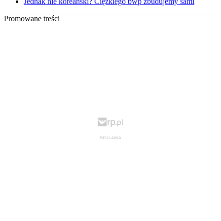
Jednak nie koreański? Ciężkiego bwp zbudujemy sami
Promowane treści