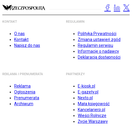
KONTAKT
REGULAMIN
O nas
Polityka Prywatności
Kontakt
Zmiana ustawień zgód
Napisz do nas
Regulamin serwisu
Informacje o nadawcy
Deklaracja dostępności
REKLAMA I PRENUMERATA
PARTNERZY
Reklama
E-kiosk.pl
Ogłoszenia
E-gazety.pl
Prenumerata
Nexto.pl
Archiwum
Mała księgowość
Kancelarierp.pl
Wieści Rolnicze
Życie Warszawy