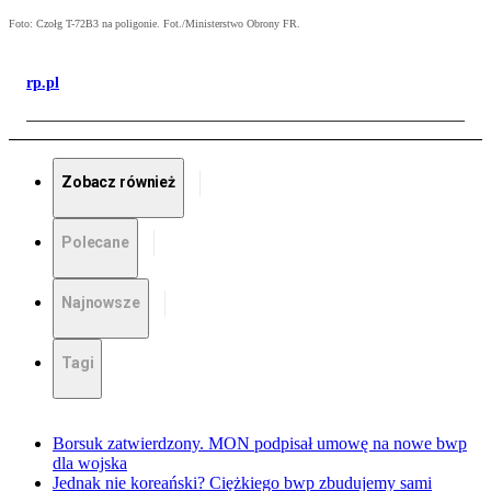
Foto: Czołg T-72B3 na poligonie. Fot./Ministerstwo Obrony FR.
rp.pl
Zobacz również
Polecane
Najnowsze
Tagi
Borsuk zatwierdzony. MON podpisał umowę na nowe bwp
dla wojska
Jednak nie koreański? Ciężkiego bwp zbudujemy sami