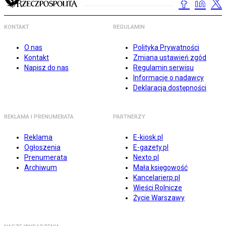
KONTAKT
REGULAMIN
O nas
Polityka Prywatności
Kontakt
Zmiana ustawień zgód
Napisz do nas
Regulamin serwisu
Informacje o nadawcy
Deklaracja dostępności
REKLAMA I PRENUMERATA
PARTNERZY
Reklama
E-kiosk.pl
Ogłoszenia
E-gazety.pl
Prenumerata
Nexto.pl
Archiwum
Mała księgowość
Kancelarierp.pl
Wieści Rolnicze
Życie Warszawy