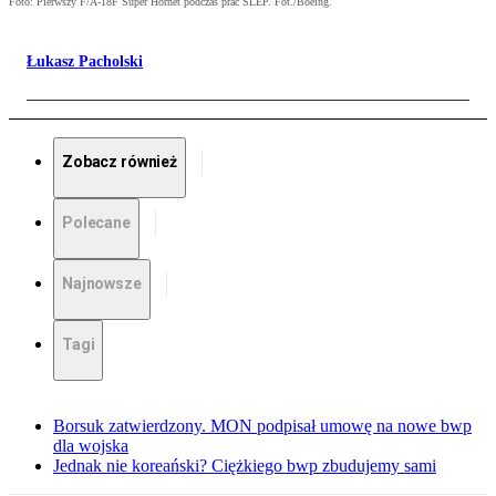
Foto: Pierwszy F/A-18F Super Hornet podczas prac SLEP. Fot./Boeing.
Łukasz Pacholski
Zobacz również
Polecane
Najnowsze
Tagi
Borsuk zatwierdzony. MON podpisał umowę na nowe bwp
dla wojska
Jednak nie koreański? Ciężkiego bwp zbudujemy sami