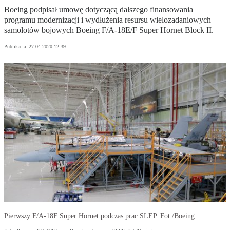
Boeing podpisał umowę dotyczącą dalszego finansowania
programu modernizacji i wydłużenia resursu wielozadaniowych
samolotów bojowych Boeing F/A-18E/F Super Hornet Block II.
Publikacja:
27.04.2020 12:39
Pierwszy F/A-18F Super Hornet podczas prac SLEP. Fot./Boeing.