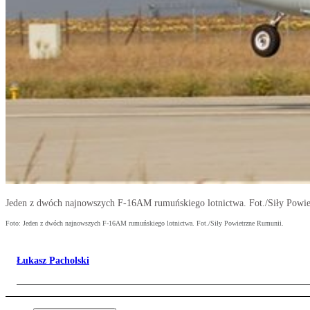
Jeden z dwóch najnowszych F-16AM rumuńskiego lotnictwa. Fot./Siły Powie
Foto: Jeden z dwóch najnowszych F-16AM rumuńskiego lotnictwa. Fot./Siły Powietrzne Rumunii.
Łukasz Pacholski