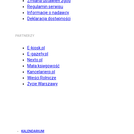
Zmiana ustawień zgód
Regulamin serwisu
Informacje o nadawcy
Deklaracja dostępności
PARTNERZY
E-kiosk.pl
E-gazety.pl
Nexto.pl
Mała księgowość
Kancelarierp.pl
Wieści Rolnicze
Życie Warszawy
KALENDARIUM