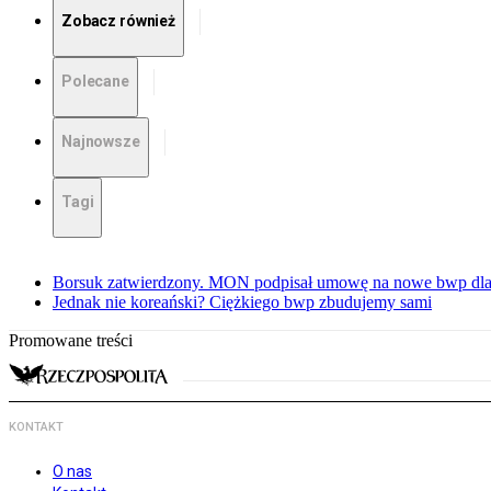
Zobacz również
Polecane
Najnowsze
Tagi
Borsuk zatwierdzony. MON podpisał umowę na nowe bwp dla
Jednak nie koreański? Ciężkiego bwp zbudujemy sami
Promowane treści
KONTAKT
O nas