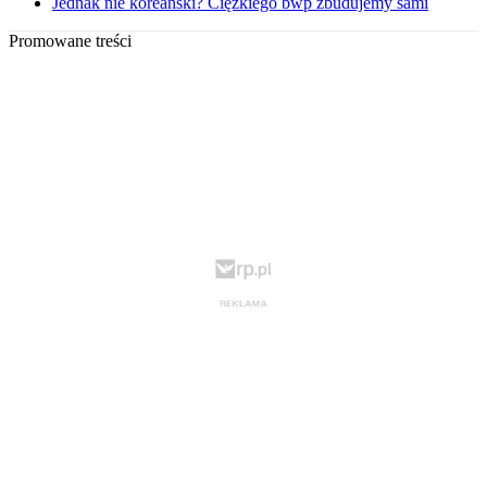
Jednak nie koreański? Ciężkiego bwp zbudujemy sami
Promowane treści