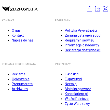
KONTAKT
REGULAMIN
O nas
Polityka Prywatności
Kontakt
Zmiana ustawień zgód
Napisz do nas
Regulamin serwisu
Informacje o nadawcy
Deklaracja dostępności
REKLAMA I PRENUMERATA
PARTNERZY
Reklama
E-kiosk.pl
Ogłoszenia
E-gazety.pl
Prenumerata
Nexto.pl
Archiwum
Mała księgowość
Kancelarierp.pl
Wieści Rolnicze
Życie Warszawy