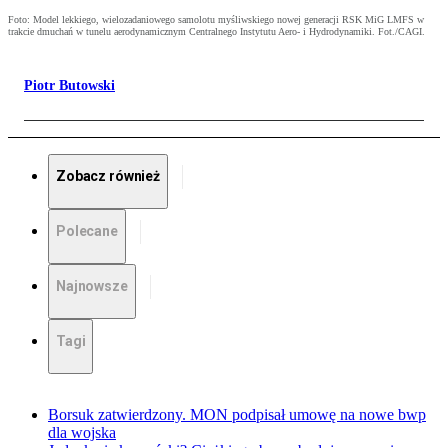
Foto: Model lekkiego, wielozadaniowego samolotu myśliwskiego nowej generacji RSK MiG LMFS w
trakcie dmuchań w tunelu aerodynamicznym Centralnego Instytutu Aero- i Hydrodynamiki. Fot./CAGI.
Piotr Butowski
Zobacz również
Polecane
Najnowsze
Tagi
Borsuk zatwierdzony. MON podpisał umowę na nowe bwp
dla wojska