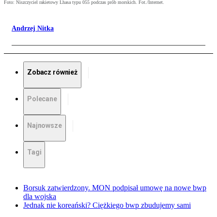
Foto: Niszczyciel rakietowy Lhasa typu 055 podczas prób morskich. Fot./Internet.
Andrzej Nitka
Zobacz również
Polecane
Najnowsze
Tagi
Borsuk zatwierdzony. MON podpisał umowę na nowe bwp
dla wojska
Jednak nie koreański? Ciężkiego bwp zbudujemy sami