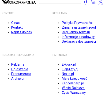
KONTAKT
REGULAMIN
O nas
Polityka Prywatności
Kontakt
Zmiana ustawień zgód
Napisz do nas
Regulamin serwisu
Informacje o nadawcy
Deklaracja dostępności
REKLAMA I PRENUMERATA
PARTNERZY
Reklama
E-kiosk.pl
Ogłoszenia
E-gazety.pl
Prenumerata
Nexto.pl
Archiwum
Mała księgowość
Kancelarierp.pl
Wieści Rolnicze
Życie Warszawy