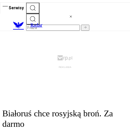
Serwisy
R
adar
Białoruś chce rosyjską broń. Za
darmo