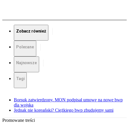
Zobacz również
Polecane
Najnowsze
Tagi
Borsuk zatwierdzony. MON podpisał umowę na nowe bwp
dla wojska
Jednak nie koreański? Ciężkiego bwp zbudujemy sami
Promowane treści