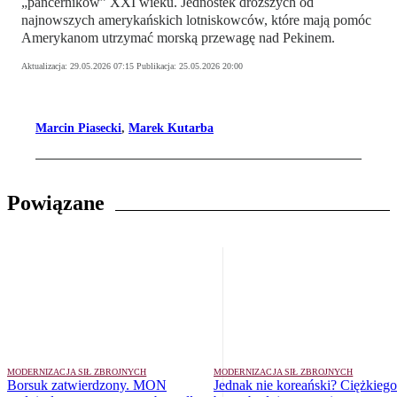
„pancerników” XXI wieku. Jednostek droższych od
najnowszych amerykańskich lotniskowców, które mają pomóc
Amerykanom utrzymać morską przewagę nad Pekinem.
Aktualizacja:
29.05.2026 07:15
Publikacja:
25.05.2026 20:00
Marcin Piasecki
,
Marek Kutarba
Powiązane
MODERNIZACJA SIŁ ZBROJNYCH
MODERNIZACJA SIŁ ZBROJNYCH
Borsuk zatwierdzony. MON
Jednak nie koreański? Ciężkiego