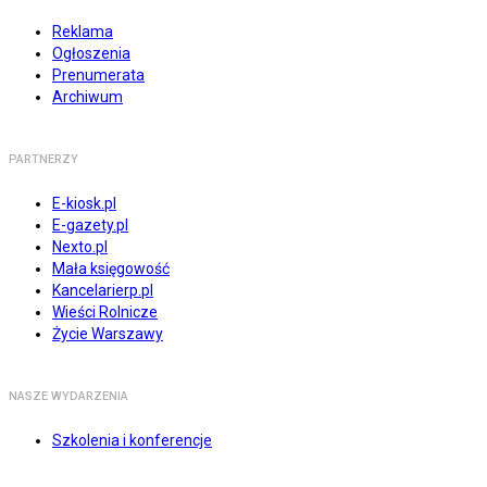
Reklama
Ogłoszenia
Prenumerata
Archiwum
PARTNERZY
E-kiosk.pl
E-gazety.pl
Nexto.pl
Mała księgowość
Kancelarierp.pl
Wieści Rolnicze
Życie Warszawy
NASZE WYDARZENIA
Szkolenia i konferencje