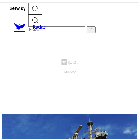
Serwisy
R
adar