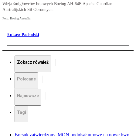
Wizja śmigłowców bojowych Boeing AH-64E Apache Guardian
Australijskich Sił Obronnych.
Foto: Boeing Australia
Łukasz Pacholski
Zobacz również
Polecane
Najnowsze
Tagi
Borsuk zatwierdzony. MON podpisał umowę na nowe bwp