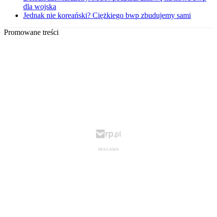
dla wojska
Jednak nie koreański? Ciężkiego bwp zbudujemy sami
Promowane treści