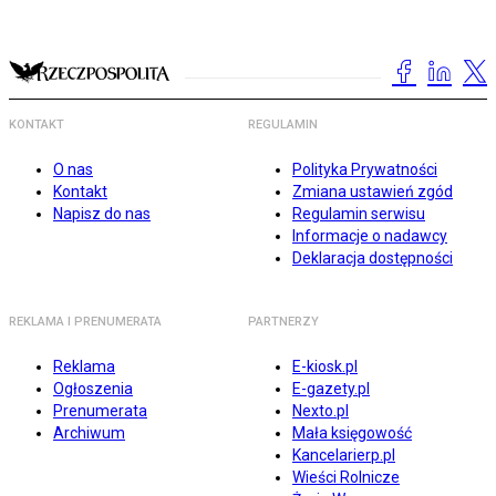
KONTAKT
REGULAMIN
O nas
Polityka Prywatności
Kontakt
Zmiana ustawień zgód
Napisz do nas
Regulamin serwisu
Informacje o nadawcy
Deklaracja dostępności
REKLAMA I PRENUMERATA
PARTNERZY
Reklama
E-kiosk.pl
Ogłoszenia
E-gazety.pl
Prenumerata
Nexto.pl
Archiwum
Mała księgowość
Kancelarierp.pl
Wieści Rolnicze