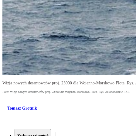
Wizja nowych desantowców proj. 23900 dla Wojenno-Morskowo Fłota. Rys. 
Foto: Wizja nowych desantowców proj. 23900 dla Wojenno-Morskowo Fłota. Rys. /ielonodolskie PKB.
Tomasz Grotnik
Zobacz również