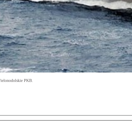
/ielonodolskie PKB.