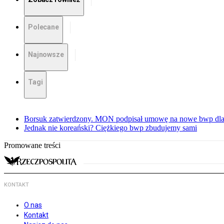
Polecane
Najnowsze
Tagi
Borsuk zatwierdzony. MON podpisał umowę na nowe bwp dla
Jednak nie koreański? Ciężkiego bwp zbudujemy sami
Promowane treści
KONTAKT
O nas
Kontakt