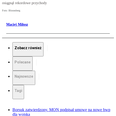
osiągnął rekordowe przychody
Foto: Bloomberg
Maciej Miłosz
Zobacz również
Polecane
Najnowsze
Tagi
Borsuk zatwierdzony. MON podpisał umowę na nowe bwp
dla wojska