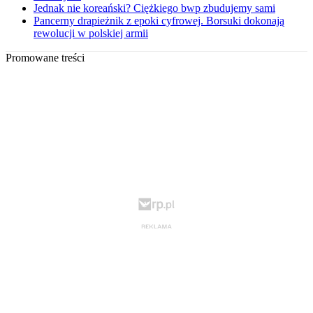
Jednak nie koreański? Ciężkiego bwp zbudujemy sami
Pancerny drapieżnik z epoki cyfrowej. Borsuki dokonają
rewolucji w polskiej armii
Promowane treści