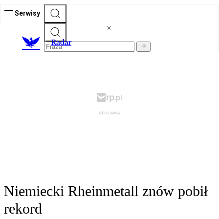
Serwisy
R
adar
Niemiecki Rheinmetall znów pobił
rekord