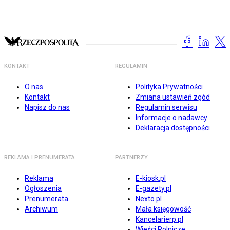
KONTAKT
REGULAMIN
O nas
Polityka Prywatności
Kontakt
Zmiana ustawień zgód
Napisz do nas
Regulamin serwisu
Informacje o nadawcy
Deklaracja dostępności
REKLAMA I PRENUMERATA
PARTNERZY
Reklama
E-kiosk.pl
Ogłoszenia
E-gazety.pl
Prenumerata
Nexto.pl
Archiwum
Mała księgowość
Kancelarierp.pl
Wieści Rolnicze