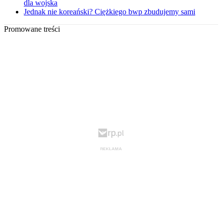
dla wojska
Jednak nie koreański? Ciężkiego bwp zbudujemy sami
Promowane treści