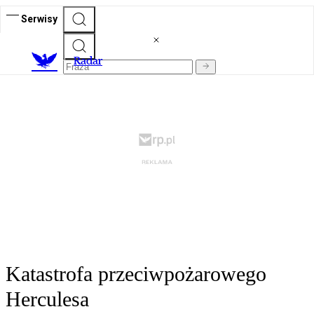
Serwisy
R
adar
Katastrofa przeciwpożarowego
Herculesa