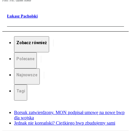
Foto: Fot./Talbert Reese
Łukasz Pacholski
Zobacz również
Polecane
Najnowsze
Tagi
Borsuk zatwierdzony. MON podpisał umowę na nowe bwp
dla wojska
Jednak nie koreański? Ciężkiego bwp zbudujemy sami