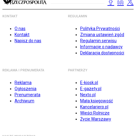
KONTAKT
REGULAMIN
O nas
Polityka Prywatności
Kontakt
Zmiana ustawień zgód
Napisz do nas
Regulamin serwisu
Informacje o nadawcy
Deklaracja dostępności
REKLAMA I PRENUMERATA
PARTNERZY
Reklama
E-kiosk.pl
Ogłoszenia
E-gazety.pl
Prenumerata
Nexto.pl
Archiwum
Mała księgowość
Kancelarierp.pl
Wieści Rolnicze
Życie Warszawy