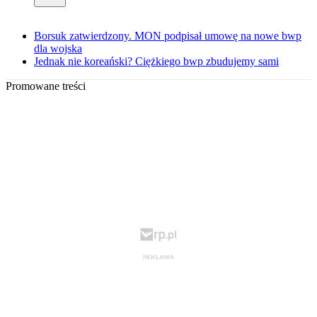
Borsuk zatwierdzony. MON podpisał umowę na nowe bwp
dla wojska
Jednak nie koreański? Ciężkiego bwp zbudujemy sami
Promowane treści