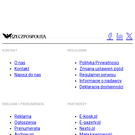
KONTAKT
REGULAMIN
O nas
Polityka Prywatności
Kontakt
Zmiana ustawień zgód
Napisz do nas
Regulamin serwisu
Informacje o nadawcy
Deklaracja dostępności
REKLAMA I PRENUMERATA
PARTNERZY
Reklama
E-kiosk.pl
Ogłoszenia
E-gazety.pl
Prenumerata
Nexto.pl
Archiwum
Mała księgowość