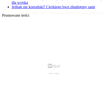
dla wojska
Jednak nie koreański? Ciężkiego bwp zbudujemy sami
Promowane treści