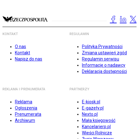
KONTAKT
REGULAMIN
O nas
Polityka Prywatności
Kontakt
Zmiana ustawień zgód
Napisz do nas
Regulamin serwisu
Informacje o nadawcy
Deklaracja dostępności
REKLAMA I PRENUMERATA
PARTNERZY
Reklama
E-kiosk.pl
Ogłoszenia
E-gazety.pl
Prenumerata
Nexto.pl
Archiwum
Mała księgowość
Kancelarierp.pl
Wieści Rolnicze