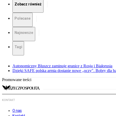
Zobacz również
Polecane
Najnowsze
Tagi
Autonomiczny Bluszcz zaminuje granicę z Rosją i Białorusią
Dzięki SAFE polska armia dostanie nowe „oczy". Bobry dla b
Promowane treści
KONTAKT
O nas
Kontakt