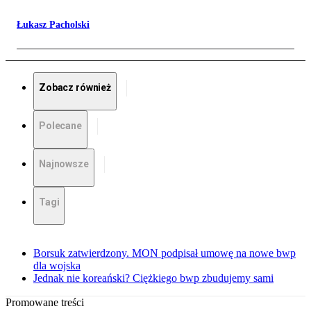
Łukasz Pacholski
Zobacz również
Polecane
Najnowsze
Tagi
Borsuk zatwierdzony. MON podpisał umowę na nowe bwp
dla wojska
Jednak nie koreański? Ciężkiego bwp zbudujemy sami
Promowane treści