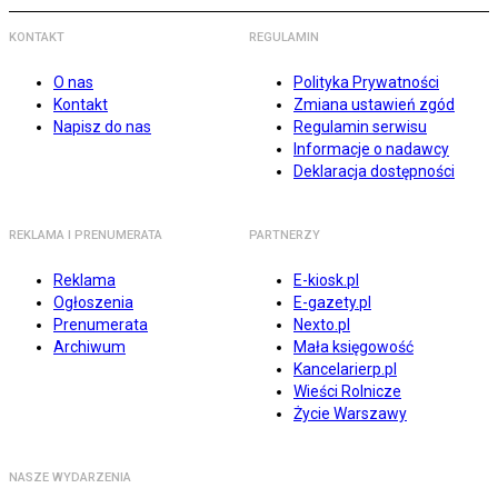
KONTAKT
REGULAMIN
O nas
Polityka Prywatności
Kontakt
Zmiana ustawień zgód
Napisz do nas
Regulamin serwisu
Informacje o nadawcy
Deklaracja dostępności
REKLAMA I PRENUMERATA
PARTNERZY
Reklama
E-kiosk.pl
Ogłoszenia
E-gazety.pl
Prenumerata
Nexto.pl
Archiwum
Mała księgowość
Kancelarierp.pl
Wieści Rolnicze
Życie Warszawy
NASZE WYDARZENIA