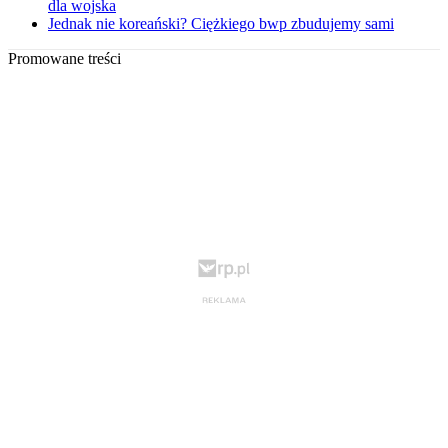
dla wojska
Jednak nie koreański? Ciężkiego bwp zbudujemy sami
Promowane treści