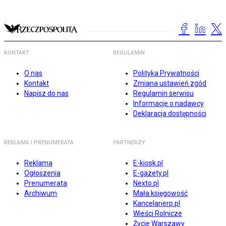
KONTAKT
REGULAMIN
O nas
Polityka Prywatności
Kontakt
Zmiana ustawień zgód
Napisz do nas
Regulamin serwisu
Informacje o nadawcy
Deklaracja dostępności
REKLAMA I PRENUMERATA
PARTNERZY
Reklama
E-kiosk.pl
Ogłoszenia
E-gazety.pl
Prenumerata
Nexto.pl
Archiwum
Mała księgowość
Kancelarierp.pl
Wieści Rolnicze
Życie Warszawy