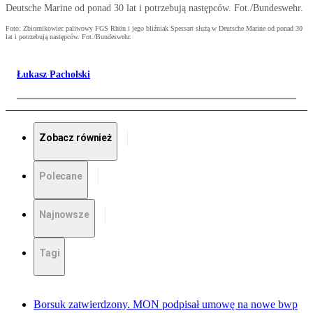
Deutsche Marine od ponad 30 lat i potrzebują następców. Fot./Bundeswehr.
Foto: Zbiornikowiec paliwowy FGS Rhön i jego bliźniak Spessart służą w Deutsche Marine od ponad 30
lat i potrzebują następców. Fot./Bundeswehr.
Łukasz Pacholski
Zobacz również
Polecane
Najnowsze
Tagi
Borsuk zatwierdzony. MON podpisał umowę na nowe bwp