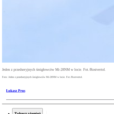
Jeden z przedseryjnych śmigłowców Mi-28NM w locie. Fot./Rostvertol.
Foto: Jeden z przedseryjnych śmigłowców Mi-28NM w locie. Fot./Rostvertol.
Łukasz Prus
Zobacz również