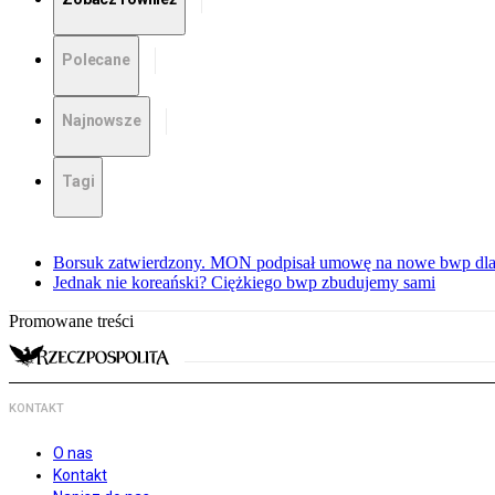
Polecane
Najnowsze
Tagi
Borsuk zatwierdzony. MON podpisał umowę na nowe bwp dla
Jednak nie koreański? Ciężkiego bwp zbudujemy sami
Promowane treści
KONTAKT
O nas
Kontakt