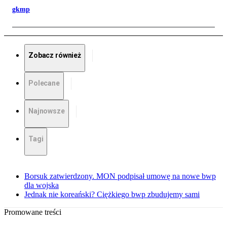
gkmp
Zobacz również
Polecane
Najnowsze
Tagi
Borsuk zatwierdzony. MON podpisał umowę na nowe bwp
dla wojska
Jednak nie koreański? Ciężkiego bwp zbudujemy sami
Promowane treści