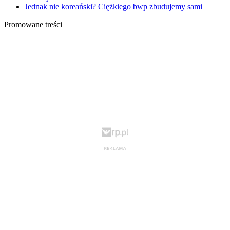
Jednak nie koreański? Ciężkiego bwp zbudujemy sami
Promowane treści