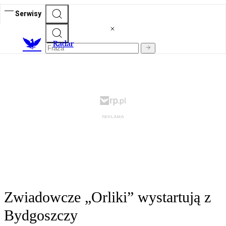
Serwisy
R
adar
Zwiadowcze „Orliki” wystartują z
Bydgoszczy