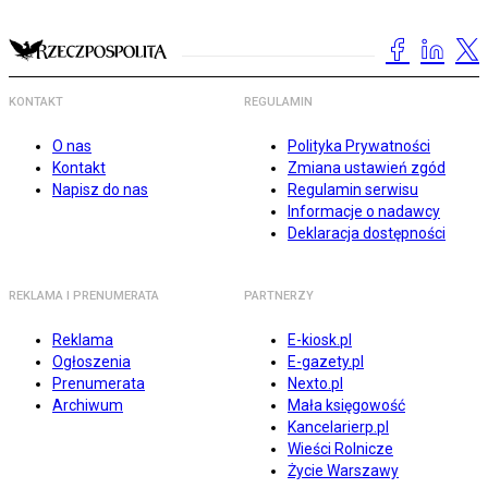
KONTAKT
REGULAMIN
O nas
Polityka Prywatności
Kontakt
Zmiana ustawień zgód
Napisz do nas
Regulamin serwisu
Informacje o nadawcy
Deklaracja dostępności
REKLAMA I PRENUMERATA
PARTNERZY
Reklama
E-kiosk.pl
Ogłoszenia
E-gazety.pl
Prenumerata
Nexto.pl
Archiwum
Mała księgowość
Kancelarierp.pl
Wieści Rolnicze
Życie Warszawy