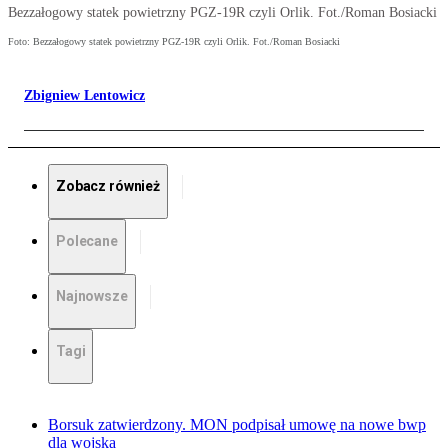
Bezzałogowy statek powietrzny PGZ-19R czyli Orlik. Fot./Roman Bosiacki
Foto: Bezzałogowy statek powietrzny PGZ-19R czyli Orlik. Fot./Roman Bosiacki
Zbigniew Lentowicz
Zobacz również
Polecane
Najnowsze
Tagi
Borsuk zatwierdzony. MON podpisał umowę na nowe bwp
dla wojska