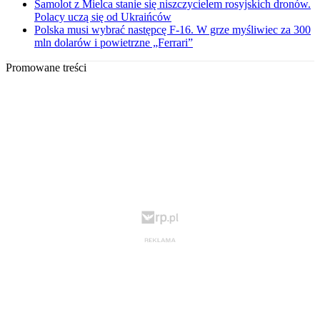
Samolot z Mielca stanie się niszczycielem rosyjskich dronów.
Polacy uczą się od Ukraińców
Polska musi wybrać następcę F-16. W grze myśliwiec za 300
mln dolarów i powietrzne „Ferrari”
Promowane treści