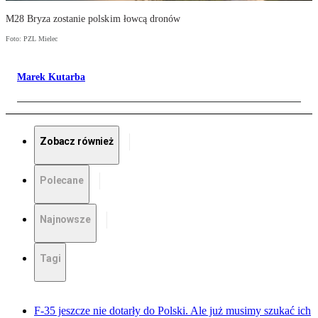
M28 Bryza zostanie polskim łowcą dronów
Foto: PZL Mielec
Marek Kutarba
Zobacz również
Polecane
Najnowsze
Tagi
F-35 jeszcze nie dotarły do Polski. Ale już musimy szukać ich