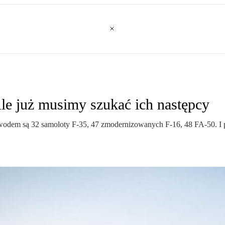
 Ale już musimy szukać ich następcy
owodem są 32 samoloty F-35, 47 zmodernizowanych F-16, 48 FA-50. I py