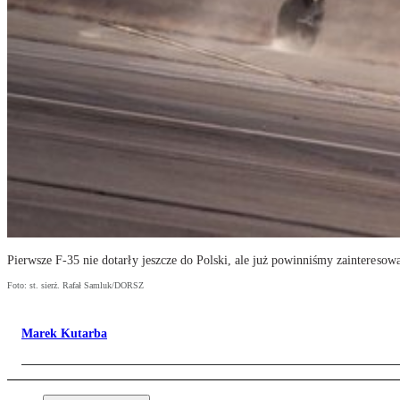
Pierwsze F-35 nie dotarły jeszcze do Polski, ale już powinniśmy zainteresowa
Foto: st. sierż. Rafał Samluk/DORSZ
Marek Kutarba