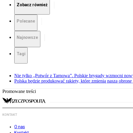
Zobacz również
Polecane
Najnowsze
Tagi
Nie tylko „Potwór z Tarnowa”. Polskie brygady wzmocni now
Polska będzie produkować rakiety, które zmienią naszą obronę
Promowane treści
KONTAKT
O nas
Kontakt