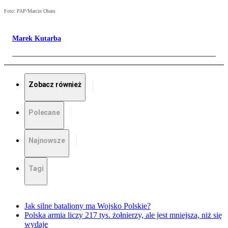
Foto: PAP/Marcin Obara
Marek Kutarba
Zobacz również
Polecane
Najnowsze
Tagi
Jak silne bataliony ma Wojsko Polskie?
Polska armia liczy 217 tys. żołnierzy, ale jest mniejsza, niż się
wydaje