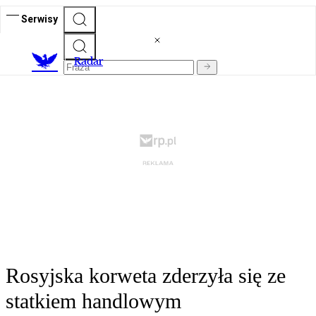
Serwisy
R
adar
Rosyjska korweta zderzyła się ze
statkiem handlowym