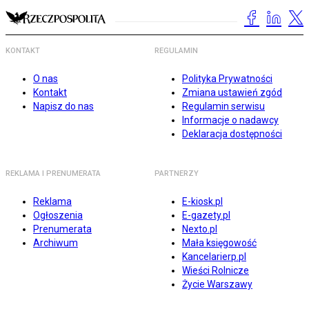
KONTAKT
REGULAMIN
O nas
Polityka Prywatności
Kontakt
Zmiana ustawień zgód
Napisz do nas
Regulamin serwisu
Informacje o nadawcy
Deklaracja dostępności
REKLAMA I PRENUMERATA
PARTNERZY
Reklama
E-kiosk.pl
Ogłoszenia
E-gazety.pl
Prenumerata
Nexto.pl
Archiwum
Mała księgowość
Kancelarierp.pl
Wieści Rolnicze
Życie Warszawy