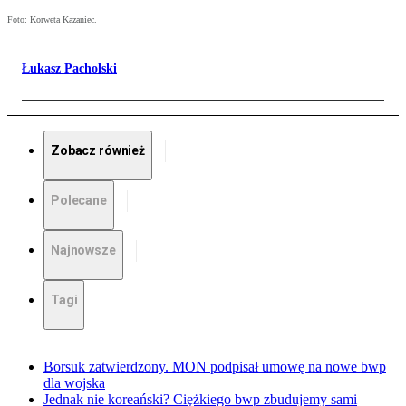
Foto: Korweta Kazaniec.
Łukasz Pacholski
Zobacz również
Polecane
Najnowsze
Tagi
Borsuk zatwierdzony. MON podpisał umowę na nowe bwp
dla wojska
Jednak nie koreański? Ciężkiego bwp zbudujemy sami