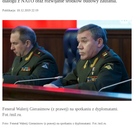
dialogu z NATO oraz rozwijanie środków budowy zaufania.
Publikacja:
18.12.2019 22:19
Fenerał Walerij Gierasimow (z prawej) na spotkaniu z dyplomatami.
Fot./mil.ru.
Foto: Fenerał Walerij Gierasimow (z prawej) na spotkaniu z dyplomatami. Fot./mil.ru.