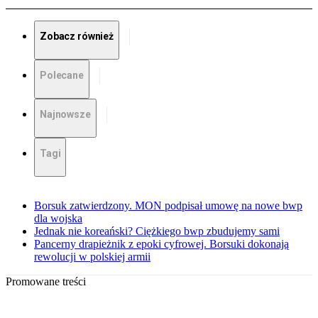
Zobacz również
Polecane
Najnowsze
Tagi
Borsuk zatwierdzony. MON podpisał umowę na nowe bwp
dla wojska
Jednak nie koreański? Ciężkiego bwp zbudujemy sami
Pancerny drapieżnik z epoki cyfrowej. Borsuki dokonają
rewolucji w polskiej armii
Promowane treści