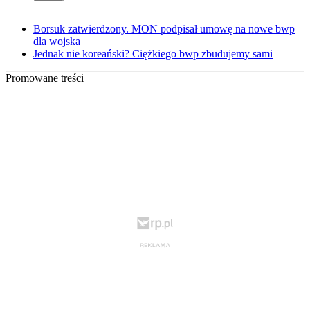
Borsuk zatwierdzony. MON podpisał umowę na nowe bwp
dla wojska
Jednak nie koreański? Ciężkiego bwp zbudujemy sami
Promowane treści