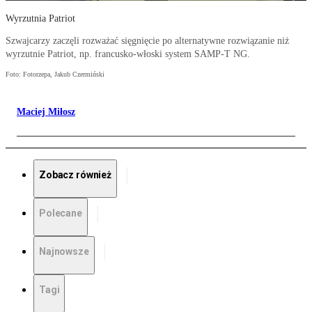
Wyrzutnia Patriot
Szwajcarzy zaczęli rozważać sięgnięcie po alternatywne rozwiązanie niż
wyrzutnie Patriot, np. francusko-włoski system SAMP-T NG.
Foto: Fotorzepa, Jakub Czermiński
Maciej Miłosz
Zobacz również
Polecane
Najnowsze
Tagi