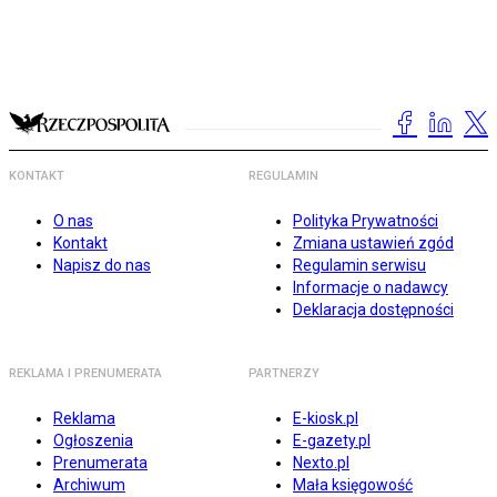
KONTAKT
REGULAMIN
O nas
Polityka Prywatności
Kontakt
Zmiana ustawień zgód
Napisz do nas
Regulamin serwisu
Informacje o nadawcy
Deklaracja dostępności
REKLAMA I PRENUMERATA
PARTNERZY
Reklama
E-kiosk.pl
Ogłoszenia
E-gazety.pl
Prenumerata
Nexto.pl
Archiwum
Mała księgowość