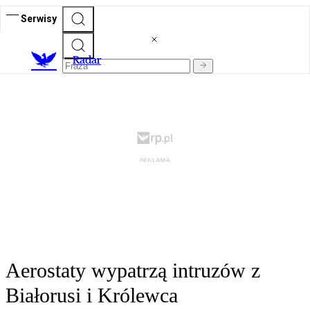
Serwisy
R
adar
Aerostaty wypatrzą intruzów z
Białorusi i Królewca