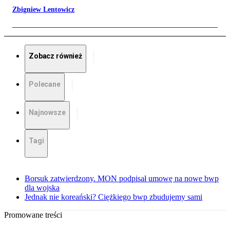
Zbigniew Lentowicz
Zobacz również
Polecane
Najnowsze
Tagi
Borsuk zatwierdzony. MON podpisał umowę na nowe bwp
dla wojska
Jednak nie koreański? Ciężkiego bwp zbudujemy sami
Promowane treści