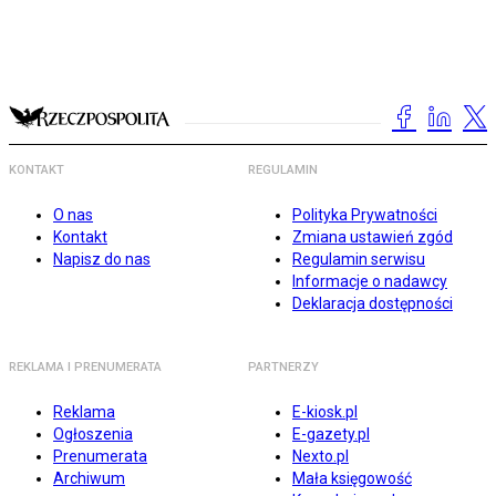
KONTAKT
REGULAMIN
O nas
Polityka Prywatności
Kontakt
Zmiana ustawień zgód
Napisz do nas
Regulamin serwisu
Informacje o nadawcy
Deklaracja dostępności
REKLAMA I PRENUMERATA
PARTNERZY
Reklama
E-kiosk.pl
Ogłoszenia
E-gazety.pl
Prenumerata
Nexto.pl
Archiwum
Mała księgowość