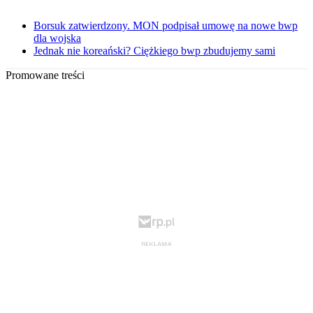
Borsuk zatwierdzony. MON podpisał umowę na nowe bwp
dla wojska
Jednak nie koreański? Ciężkiego bwp zbudujemy sami
Promowane treści