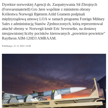
Dyrektor norweskiej Agencji ds. Zaopatrywania Sił Zbrojnych
(Forsvarsmateriell) Gro Jære wspólnie z ministrem obrony
Królestwa Norwegii Bjørnem Arild Gramem podpisali
międzyrządową umowę LOA w ramach programu Foreign Military
Sales z administracją Stanów Zjednoczonych, którą reprezentował
attaché obrony w Norwegii kmdr Eric Severseike, na dostawę
nieujawnionej liczby pocisków kierowanych „powietrze-powietrze"
Raytheon AIM-120D3 AMRAAM.
Publikacja:
21.11.2022 14:06