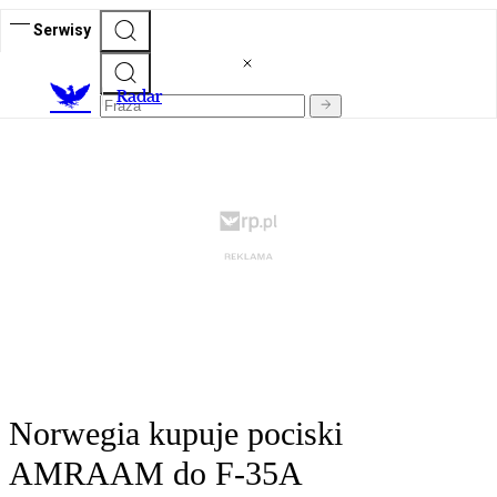
Serwisy
R
adar
Norwegia kupuje pociski
AMRAAM do F-35A