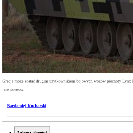
Grecja może zostać drugim użytkownikiem bojowych wozów piechoty Lynx KF4
Foto: Rheinmetall
Bartłomiej Kucharski
Zobacz również