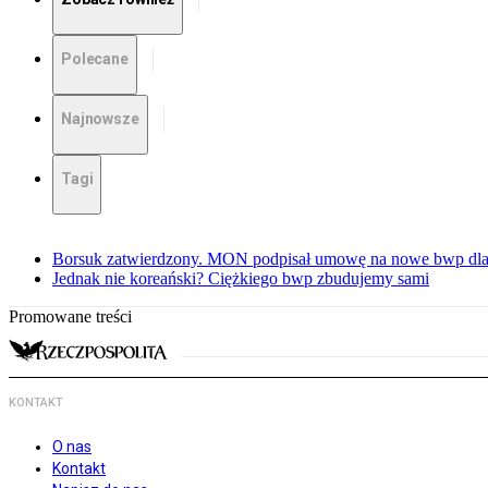
Polecane
Najnowsze
Tagi
Borsuk zatwierdzony. MON podpisał umowę na nowe bwp dla
Jednak nie koreański? Ciężkiego bwp zbudujemy sami
Promowane treści
KONTAKT
O nas
Kontakt