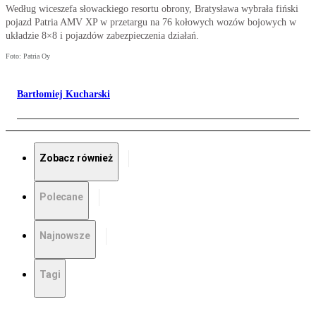
Według wiceszefa słowackiego resortu obrony, Bratysława wybrała fiński
pojazd Patria AMV XP w przetargu na 76 kołowych wozów bojowych w
układzie 8×8 i pojazdów zabezpieczenia działań.
Foto: Patria Oy
Bartłomiej Kucharski
Zobacz również
Polecane
Najnowsze
Tagi