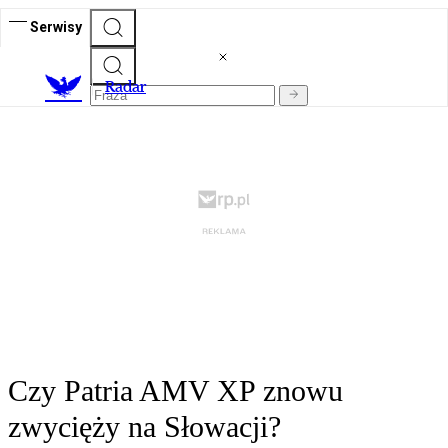
Serwisy
R
adar
Czy Patria AMV XP znowu
zwycięży na Słowacji?