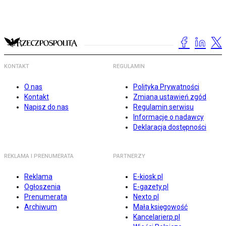
KONTAKT
REGULAMIN
O nas
Polityka Prywatności
Kontakt
Zmiana ustawień zgód
Napisz do nas
Regulamin serwisu
Informacje o nadawcy
Deklaracja dostępności
REKLAMA I PRENUMERATA
PARTNERZY
Reklama
E-kiosk.pl
Ogłoszenia
E-gazety.pl
Prenumerata
Nexto.pl
Archiwum
Mała księgowość
Kancelarierp.pl