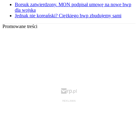
Borsuk zatwierdzony. MON podpisał umowę na nowe bwp
dla wojska
Jednak nie koreański? Ciężkiego bwp zbudujemy sami
Promowane treści