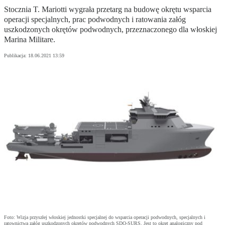
Stocznia T. Mariotti wygrała przetarg na budowę okrętu wsparcia
operacji specjalnych, prac podwodnych i ratowania załóg
uszkodzonych okrętów podwodnych, przeznaczonego dla włoskiej
Marina Militare.
Publikacja:
18.06.2021 13:59
Foto: Wizja przyszłej włoskiej jednostki specjalnej do wsparcia operacji podwodnych, specjalnych i
ratownictwa załóg uszkodzonych okrętów podwodnych SDO-SURS. Jest to okręt analogiczny pod