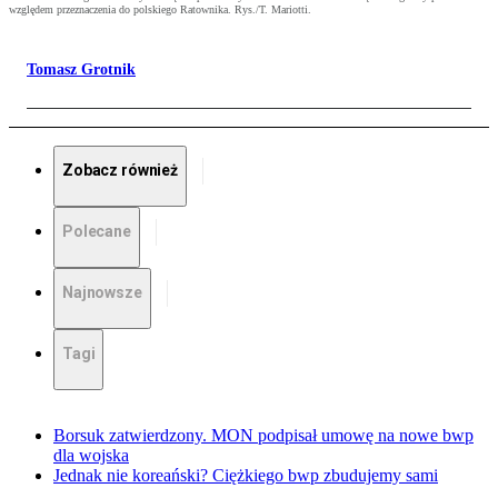
względem przeznaczenia do polskiego Ratownika. Rys./T. Mariotti.
Tomasz Grotnik
Zobacz również
Polecane
Najnowsze
Tagi
Borsuk zatwierdzony. MON podpisał umowę na nowe bwp
dla wojska
Jednak nie koreański? Ciężkiego bwp zbudujemy sami