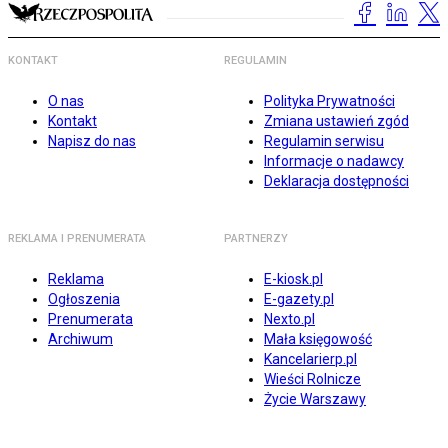
KONTAKT
REGULAMIN
O nas
Polityka Prywatności
Kontakt
Zmiana ustawień zgód
Napisz do nas
Regulamin serwisu
Informacje o nadawcy
Deklaracja dostępności
REKLAMA I PRENUMERATA
PARTNERZY
Reklama
E-kiosk.pl
Ogłoszenia
E-gazety.pl
Prenumerata
Nexto.pl
Archiwum
Mała księgowość
Kancelarierp.pl
Wieści Rolnicze
Życie Warszawy