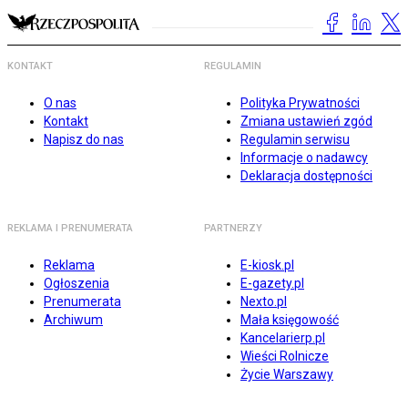
KONTAKT
REGULAMIN
O nas
Polityka Prywatności
Kontakt
Zmiana ustawień zgód
Napisz do nas
Regulamin serwisu
Informacje o nadawcy
Deklaracja dostępności
REKLAMA I PRENUMERATA
PARTNERZY
Reklama
E-kiosk.pl
Ogłoszenia
E-gazety.pl
Prenumerata
Nexto.pl
Archiwum
Mała księgowość
Kancelarierp.pl
Wieści Rolnicze
Życie Warszawy