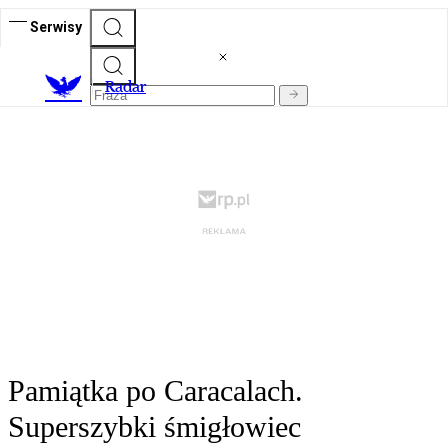
Serwisy
R
adar
Pamiątka po Caracalach.
Superszybki śmigłowiec