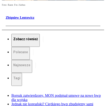
Foto: Racer. Fot./Airbus
Zbigniew Lentowicz
Zobacz również
Polecane
Najnowsze
Tagi
Borsuk zatwierdzony. MON podpisał umowę na nowe bwp
dla wojska
Jednak nie koreański? Ciężkiego bwp zbudujemy sami