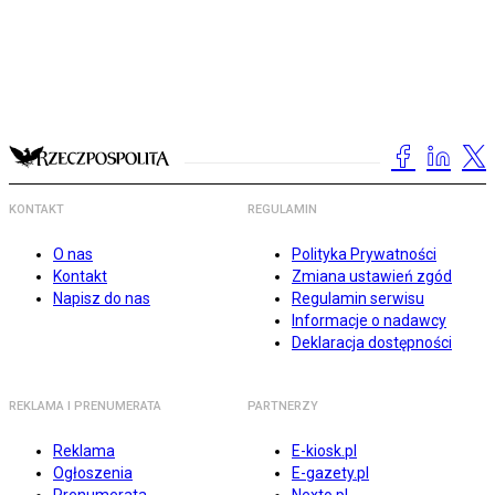
KONTAKT
REGULAMIN
O nas
Polityka Prywatności
Kontakt
Zmiana ustawień zgód
Napisz do nas
Regulamin serwisu
Informacje o nadawcy
Deklaracja dostępności
REKLAMA I PRENUMERATA
PARTNERZY
Reklama
E-kiosk.pl
Ogłoszenia
E-gazety.pl