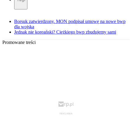
Borsuk zatwierdzony. MON podpisał umowę na nowe bwp
dla wojska
Jednak nie koreański? Ciężkiego bwp zbudujemy sami
Promowane treści