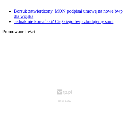
Borsuk zatwierdzony. MON podpisał umowę na nowe bwp
dla wojska
Jednak nie koreański? Ciężkiego bwp zbudujemy sami
Promowane treści