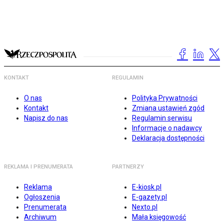
KONTAKT
REGULAMIN
O nas
Polityka Prywatności
Kontakt
Zmiana ustawień zgód
Napisz do nas
Regulamin serwisu
Informacje o nadawcy
Deklaracja dostępności
REKLAMA I PRENUMERATA
PARTNERZY
Reklama
E-kiosk.pl
Ogłoszenia
E-gazety.pl
Prenumerata
Nexto.pl
Archiwum
Mała księgowość