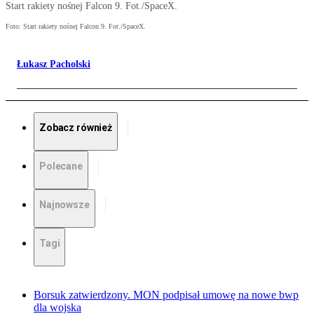
Start rakiety nośnej Falcon 9. Fot./SpaceX.
Foto: Start rakiety nośnej Falcon 9. Fot./SpaceX.
Łukasz Pacholski
Zobacz również
Polecane
Najnowsze
Tagi
Borsuk zatwierdzony. MON podpisał umowę na nowe bwp
dla wojska