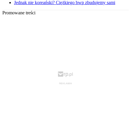
Jednak nie koreański? Ciężkiego bwp zbudujemy sami
Promowane treści