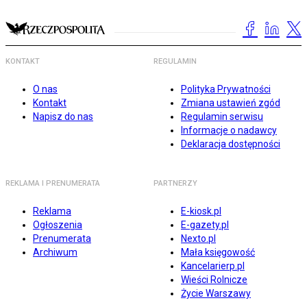
KONTAKT
REGULAMIN
O nas
Polityka Prywatności
Kontakt
Zmiana ustawień zgód
Napisz do nas
Regulamin serwisu
Informacje o nadawcy
Deklaracja dostępności
REKLAMA I PRENUMERATA
PARTNERZY
Reklama
E-kiosk.pl
Ogłoszenia
E-gazety.pl
Prenumerata
Nexto.pl
Archiwum
Mała księgowość
Kancelarierp.pl
Wieści Rolnicze
Życie Warszawy