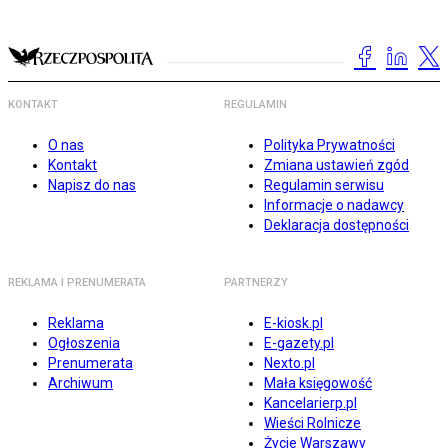
KONTAKT
REGULAMIN
O nas
Polityka Prywatności
Kontakt
Zmiana ustawień zgód
Napisz do nas
Regulamin serwisu
Informacje o nadawcy
Deklaracja dostępności
REKLAMA I PRENUMERATA
PARTNERZY
Reklama
E-kiosk.pl
Ogłoszenia
E-gazety.pl
Prenumerata
Nexto.pl
Archiwum
Mała księgowość
Kancelarierp.pl
Wieści Rolnicze
Życie Warszawy