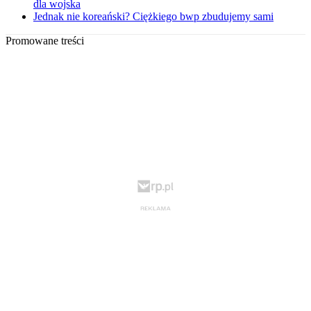
dla wojska
Jednak nie koreański? Ciężkiego bwp zbudujemy sami
Promowane treści