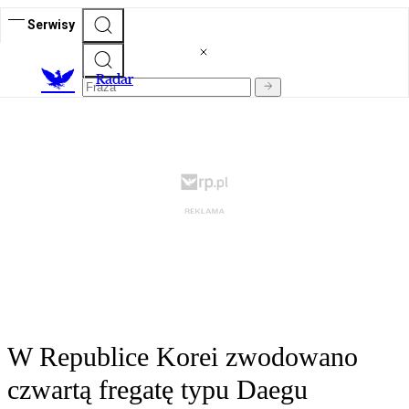
Serwisy
R
adar
W Republice Korei zwodowano
czwartą fregatę typu Daegu