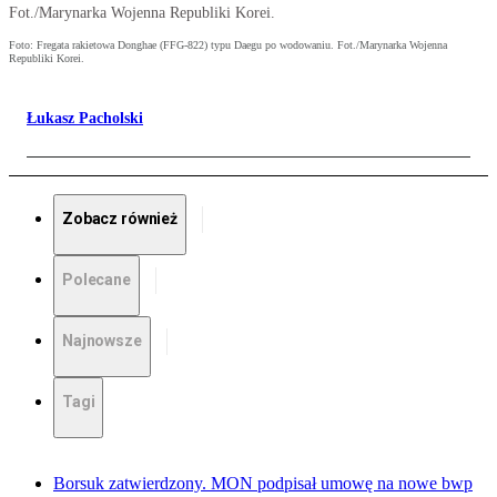
Fot./Marynarka Wojenna Republiki Korei.
Foto: Fregata rakietowa Donghae (FFG-822) typu Daegu po wodowaniu. Fot./Marynarka Wojenna
Republiki Korei.
Łukasz Pacholski
Zobacz również
Polecane
Najnowsze
Tagi
Borsuk zatwierdzony. MON podpisał umowę na nowe bwp