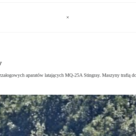
y
ezzałogowych aparatów latających MQ-25A Stingray. Maszyny trafią d