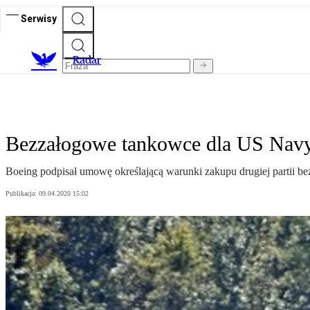
Serwisy
R
adar
Bezzałogowe tankowce dla US Nav
Boeing podpisał umowę określającą warunki zakupu drugiej partii b
Publikacja:
09.04.2020 15:02