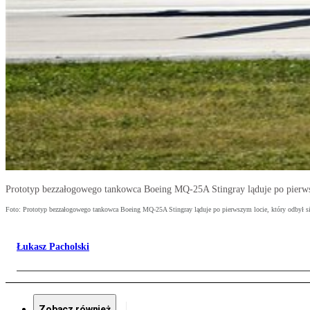
Prototyp bezzałogowego tankowca Boeing MQ-25A Stingray ląduje po pierwszy
Foto: Prototyp bezzałogowego tankowca Boeing MQ-25A Stingray ląduje po pierwszym locie, który odbył si
Łukasz Pacholski
Zobacz również