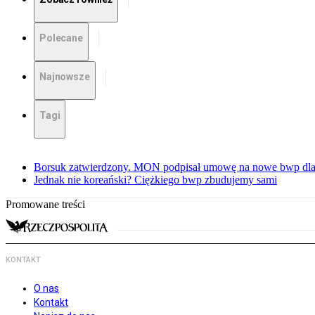
Polecane
Najnowsze
Tagi
Borsuk zatwierdzony. MON podpisał umowę na nowe bwp dla
Jednak nie koreański? Ciężkiego bwp zbudujemy sami
Promowane treści
KONTAKT
O nas
Kontakt