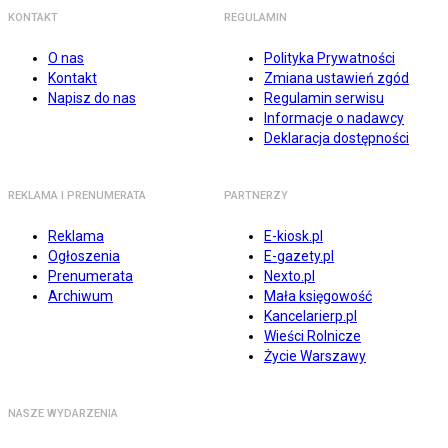
KONTAKT
REGULAMIN
O nas
Polityka Prywatności
Kontakt
Zmiana ustawień zgód
Napisz do nas
Regulamin serwisu
Informacje o nadawcy
Deklaracja dostępności
REKLAMA I PRENUMERATA
PARTNERZY
Reklama
E-kiosk.pl
Ogłoszenia
E-gazety.pl
Prenumerata
Nexto.pl
Archiwum
Mała księgowość
Kancelarierp.pl
Wieści Rolnicze
Życie Warszawy
NASZE WYDARZENIA