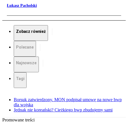
Łukasz Pacholski
Zobacz również
Polecane
Najnowsze
Tagi
Borsuk zatwierdzony. MON podpisał umowę na nowe bwp
dla wojska
Jednak nie koreański? Ciężkiego bwp zbudujemy sami
Promowane treści